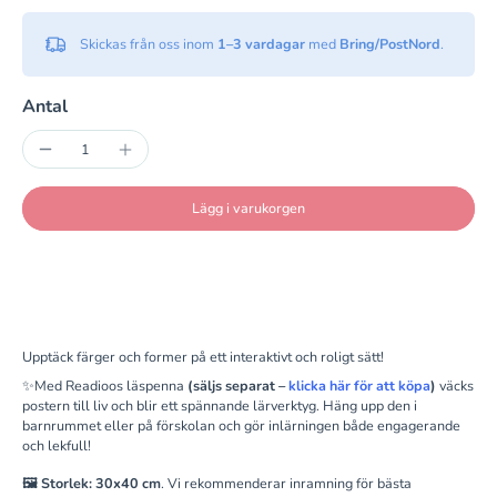
Skickas från oss inom
1–3 vardagar
med
Bring/PostNord
.
Antal
Lägg i varukorgen
Upptäck färger och former på ett interaktivt och roligt sätt!
✨
Med Readioos läspenna
(säljs separat –
klicka här för att köpa
)
väcks
postern till liv och blir ett spännande lärverktyg. Häng upp den i
barnrummet eller på förskolan och gör inlärningen både engagerande
och lekfull!
🖼️ Storlek: 30x40 cm
.
Vi rekommenderar inramning för bästa