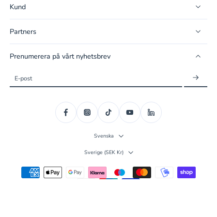
Kund
Partners
Prenumerera på vårt nyhetsbrev
E-post
Svenska
Sverige ‎(SEK Kr)‎
© 2026,
Readioo
.
Alla rättigheter förbehållna.