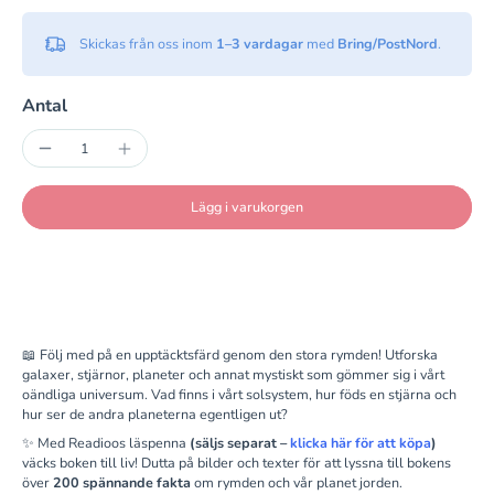
Skickas från oss inom
1–3 vardagar
med
Bring/PostNord
.
Antal
Lägg i varukorgen
📖 Följ med på en upptäcktsfärd genom den stora rymden! Utforska
galaxer, stjärnor, planeter och annat mystiskt som gömmer sig i vårt
oändliga universum. Vad finns i vårt solsystem, hur föds en stjärna och
hur ser de andra planeterna egentligen ut?
✨ Med Readioos läspenna
(säljs separat –
klicka här för att köpa
)
väcks boken till liv! Dutta på bilder och texter för att lyssna till bokens
över
200 spännande fakta
om rymden och vår planet jorden.