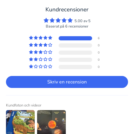
Kundrecensioner
5.00 av 5
Baserat på 6 recensioner
6
0
0
0
0
Skriv en recension
Kundfoton och videor