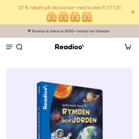
20 % rabatt på alla böcker med koden FLYTT20
Dagar
Timmar
Minuter
Sekunder
0
0
6
6
1
1
6
6
1
1
8
8
2
2
5
0
0
6
6
1
1
6
6
1
1
8
8
2
2
5
6
Hoppa
ill
Readioo är älskat av 8000+ familjer och förskolor
innehåll