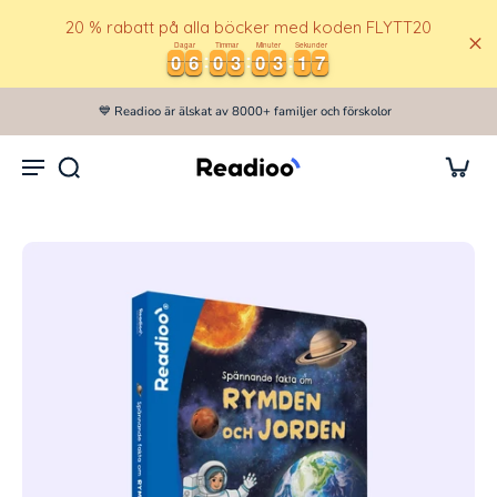
20 % rabatt på alla böcker med koden FLYTT20
Dagar
Timmar
Minuter
Sekunder
0
0
6
6
0
0
3
3
0
0
3
3
1
1
6
0
0
6
6
0
0
3
3
0
0
3
3
1
1
6
7
7
Hoppa
ill
💙 Readioo är älskat av 8000+ familjer och förskolor
innehåll