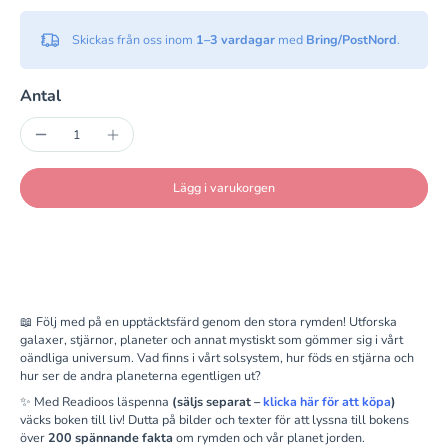
Skickas från oss inom
1–3 vardagar
med
Bring/PostNord
.
Antal
Lägg i varukorgen
📖 Följ med på en upptäcktsfärd genom den stora rymden! Utforska
galaxer, stjärnor, planeter och annat mystiskt som gömmer sig i vårt
oändliga universum. Vad finns i vårt solsystem, hur föds en stjärna och
hur ser de andra planeterna egentligen ut?
✨ Med Readioos läspenna
(säljs separat –
klicka här för att köpa
)
väcks boken till liv! Dutta på bilder och texter för att lyssna till bokens
över
200 spännande fakta
om rymden och vår planet jorden.