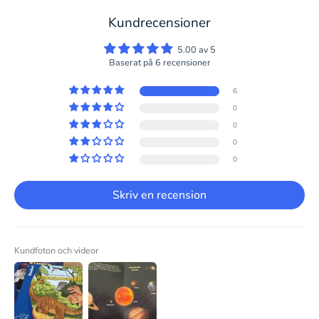
Kundrecensioner
5.00 av 5
Baserat på 6 recensioner
6
0
0
0
0
Skriv en recension
Kundfoton och videor